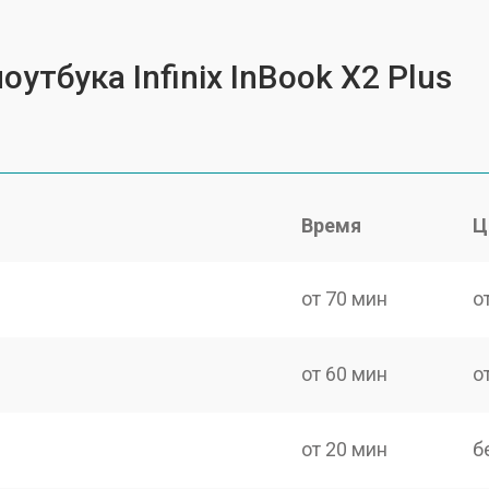
утбука Infinix InBook X2 Plus
Время
Ц
от 70 мин
о
от 60 мин
о
от 20 мин
б