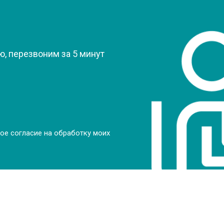
от 80 мин
о
?
от 50 мин
о
, перезвоним за 5 минут
от 70 мин
о
от 70 мин
о
ое согласие на обработку моих
от 70 мин
о
от 50 мин
о