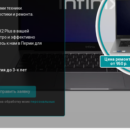
ми техники.
стики и ремонта.
X2 Plus в вашей
стро и эффективно
есь к нам в Перми для
Цена ремон
от 950 р.
ия до 3-х лет
править заявку
 на обработку моих
персональных