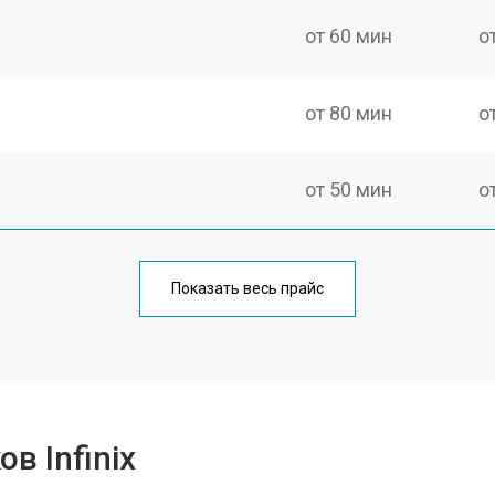
от 60 мин
о
от 80 мин
о
от 50 мин
о
от 100 мин
о
Показать весь прайс
от 60 мин
о
от 80 мин
о
в Infinix