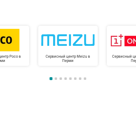
от 80 мин
о
от 60 мин
о
от 50 мин
о
ентр Poco в
Сервисный центр Meizu в
Сервисный це
рми
Перми
Пе
от 50 мин
о
от 100 мин
о
от 70 мин
о