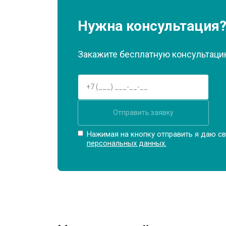
Замена материнской платы
Нужна консультация
Замена матрицы
Закажите бесплатную консультацию
Замена Wi-Fi
Отправить заявку
Ремонт цепи питания
Нажимая на кнопку отправить я даю св
персональных данных.
Замена USB порта
Замена звуковой карты