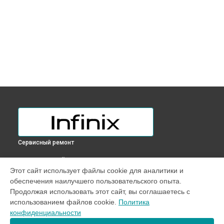
Сервисный ремонт
ВЫБЕРИ СВОЙ ГОРОД
Этот сайт использует файлы cookie для аналитики и
Замена матрицы ноутбука Inbook XL23 Infinix в
Краснодаре
обеспечения наилучшего пользовательского опыта.
Замена матрицы ноутбука Inbook XL23 Infinix в
Ростове-на-
Продолжая использовать этот сайт, вы соглашаетесь с
Дону
использованием файлов cookie.
Политика
Замена матрицы ноутбука Inbook XL23 Infinix в
Нижнем
конфиденциальности
Новгороде