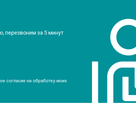
от 80 мин
о
?
от 50 мин
о
, перезвоним за 5 минут
от 70 мин
о
от 70 мин
о
ое согласие на обработку моих
от 70 мин
о
от 50 мин
о