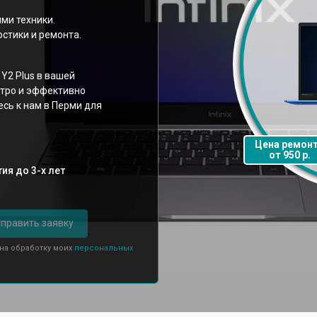
ми техники.
стики и ремонта.
 Y2 Plus в вашей
стро и эффективно
есь к нам в Перми для
Цена ремон
от 950 р.
ия до 3-х лет
править заявку
 на обработку моих
персональных