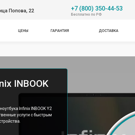
+7 (800) 350-44-53
ица Попова, 22
Бесплатно по РФ
ЦЕНЫ
ГАРАНТИЯ
ДОСТАВКА
inix INBOOK
оутбука Infinix INBOOK Y2
твенные услуги с быстрым
стройства.