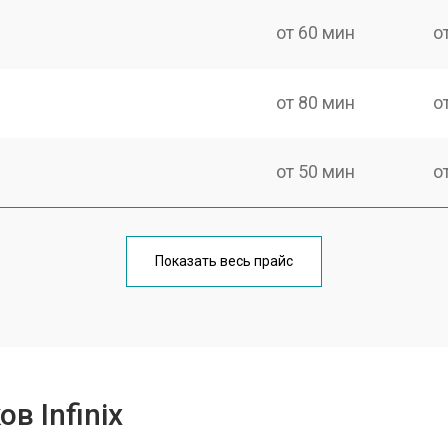
от 60 мин
о
от 80 мин
о
от 50 мин
о
от 100 мин
о
Показать весь прайс
от 60 мин
о
от 80 мин
о
в Infinix