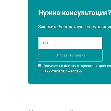
Замена материнской платы
Нужна консультация
Замена матрицы
Закажите бесплатную консультацию
Замена Wi-Fi
Отправить заявку
Ремонт цепи питания
Нажимая на кнопку отправить я даю св
персональных данных.
Замена USB порта
Замена звуковой карты