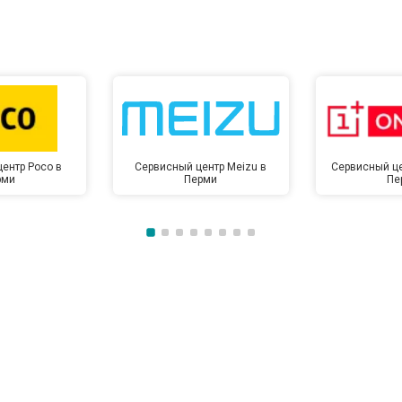
от 80 мин
о
от 60 мин
о
от 50 мин
о
ентр Poco в
Сервисный центр Meizu в
Сервисный це
рми
Перми
Пе
от 50 мин
о
от 100 мин
о
от 70 мин
о