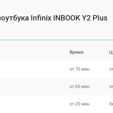
оутбука Infinix INBOOK Y2 Plus
Время
Ц
от 70 мин
о
от 60 мин
о
от 20 мин
б